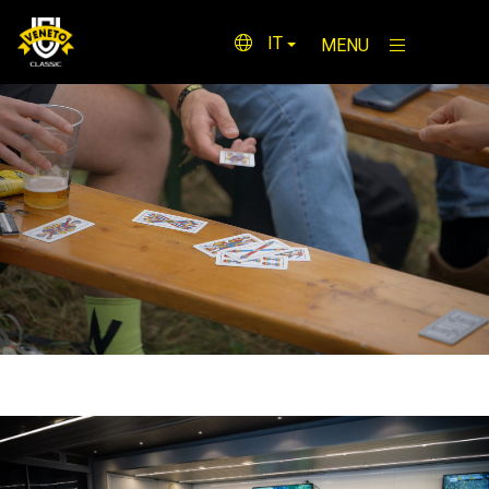
IT
MENU
×
HOME
STORIA
HOSPITALY
ALTRI EVENTI
SPONSOR
FOTO & VIDEO
PERCORSO